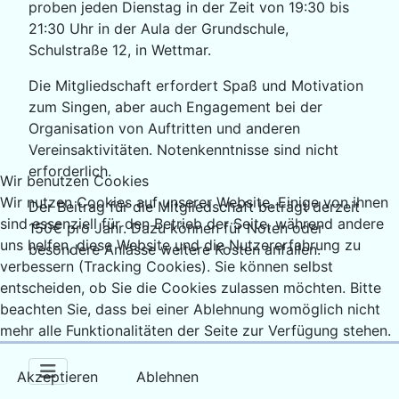
proben jeden Dienstag in der Zeit von 19:30 bis
21:30 Uhr in der Aula der Grundschule,
Schulstraße 12, in Wettmar.
Die Mitgliedschaft erfordert Spaß und Motivation
zum Singen, aber auch Engagement bei der
Organisation von Auftritten und anderen
Vereinsaktivitäten. Notenkenntnisse sind nicht
erforderlich.
Wir benutzen Cookies
Wir nutzen Cookies auf unserer Website. Einige von ihnen
Der Beitrag für die Mitgliedschaft beträgt derzeit
sind essenziell für den Betrieb der Seite, während andere
150€ pro Jahr. Dazu können für Noten oder
uns helfen, diese Website und die Nutzererfahrung zu
besondere Anlässe weitere Kosten anfallen.
verbessern (Tracking Cookies). Sie können selbst
entscheiden, ob Sie die Cookies zulassen möchten. Bitte
beachten Sie, dass bei einer Ablehnung womöglich nicht
mehr alle Funktionalitäten der Seite zur Verfügung stehen.
Akzeptieren
Ablehnen