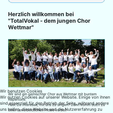
Herzlich willkommen bei
"TotalVokal - dem jungen Chor
Wettmar"
Wir benutzen Cookies
Wir sind ein gemischter Chor aus Wettmar mit buntem
Wir nutzen Cookies auf unserer Website. Einige von ihnen
Repertoire.
sind essenziell für den Betrieb der Seite, während andere
Hast Du Interesse, mit uns zu singen? Dann komm doch zu
uns helfen, diese Website und die Nutzererfahrung zu
einer unverbindlichen Probe vorbei!