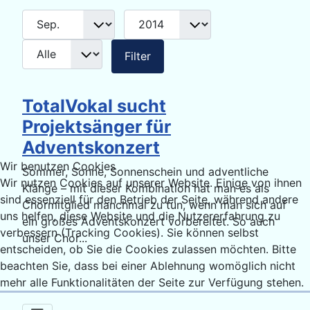
Monat
Jahr
Anzeige #
Filter
Filter
TotalVokal sucht
Projektsänger für
Adventskonzert
Wir benutzen Cookies
Sommer, Sonne, Sonnenschein und adventliche
Wir nutzen Cookies auf unserer Website. Einige von ihnen
Klänge – mit dieser Kombination hat man es als
sind essenziell für den Betrieb der Seite, während andere
Chormitglied manchmal zu tun, wenn man sich auf
uns helfen, diese Website und die Nutzererfahrung zu
ein großes Adventskonzert vorbereitet. So auch
verbessern (Tracking Cookies). Sie können selbst
unser Chor...
entscheiden, ob Sie die Cookies zulassen möchten. Bitte
beachten Sie, dass bei einer Ablehnung womöglich nicht
mehr alle Funktionalitäten der Seite zur Verfügung stehen.